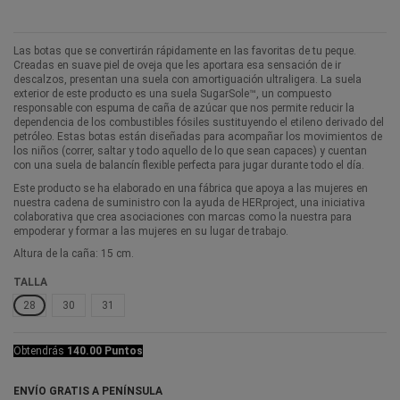
Las botas que se convertirán rápidamente en las favoritas de tu peque.
Creadas en suave piel de oveja que les aportara esa sensación de ir
descalzos, presentan una suela con amortiguación ultraligera. La suela
exterior de este producto es una suela SugarSole™, un compuesto
responsable con espuma de caña de azúcar que nos permite reducir la
dependencia de los combustibles fósiles sustituyendo el etileno derivado del
petróleo. Estas botas están diseñadas para acompañar los movimientos de
los niños (correr, saltar y todo aquello de lo que sean capaces) y cuentan
con una suela de balancín flexible perfecta para jugar durante todo el día.
Este producto se ha elaborado en una fábrica que apoya a las mujeres en
nuestra cadena de suministro con la ayuda de HERproject, una iniciativa
colaborativa que crea asociaciones con marcas como la nuestra para
empoderar y formar a las mujeres en su lugar de trabajo.
Altura de la caña: 15 cm.
TALLA
28
30
31
Obtendrás
140.00 Puntos
ENVÍO GRATIS A PENÍNSULA