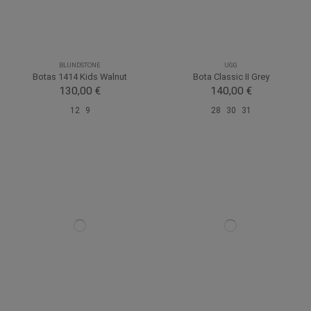
BLUNDSTONE
UGG
Botas 1414 Kids Walnut
Bota Classic II Grey
130,00 €
140,00 €
12
9
28
30
31