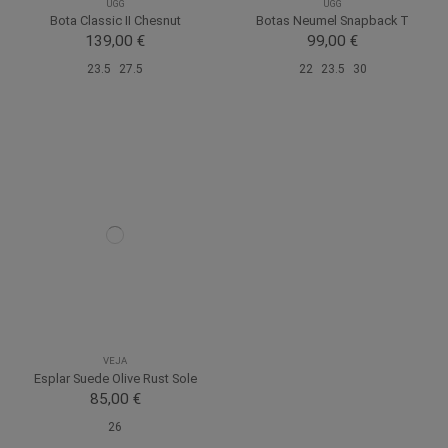
UGG
UGG
Bota Classic II Chesnut
Botas Neumel Snapback T
139,00 €
99,00 €
23.5
27.5
22
23.5
30
VEJA
Esplar Suede Olive Rust Sole
85,00 €
26