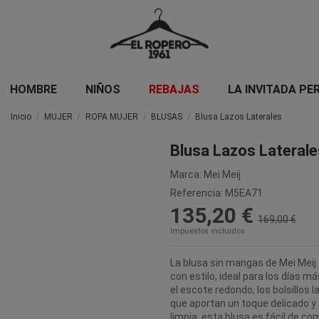
HOMBRE
NIÑOS
REBAJAS
LA INVITADA PE
Inicio
MUJER
ROPA MUJER
BLUSAS
Blusa Lazos Laterales
Blusa Lazos Laterale
Marca:
Mei Meij
Referencia:
M5EA71
135,20 €
169,00 €
Impuestos incluidos
La blusa sin mangas de Mei Meij 
con estilo, ideal para los días m
el escote redondo, los bolsillos 
que aportan un toque delicado y 
limpia, esta blusa es fácil de c