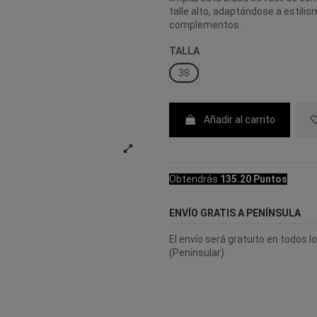
talle alto, adaptándose a estili
complementos.
TALLA
38
Añadir al carrito
Obtendrás
135.20 Puntos
ENVÍO GRATIS A PENÍNSULA
El envío será gratuito en todos 
(Peninsular).