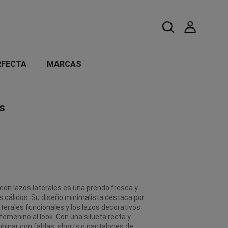
RFECTA
MARCAS
s
con lazos laterales es una prenda fresca y
ás cálidos. Su diseño minimalista destaca por
laterales funcionales y los lazos decorativos
femenino al look. Con una silueta recta y
ombinar con faldas, shorts o pantalones de