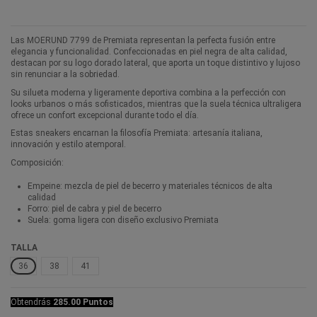
Las MOERUND 7799 de Premiata representan la perfecta fusión entre
elegancia y funcionalidad. Confeccionadas en piel negra de alta calidad,
destacan por su logo dorado lateral, que aporta un toque distintivo y lujoso
sin renunciar a la sobriedad.
Su silueta moderna y ligeramente deportiva combina a la perfección con
looks urbanos o más sofisticados, mientras que la suela técnica ultraligera
ofrece un confort excepcional durante todo el día.
Estas sneakers encarnan la filosofía Premiata: artesanía italiana,
innovación y estilo atemporal.
Composición:
Empeine: mezcla de piel de becerro y materiales técnicos de alta
calidad
Forro: piel de cabra y piel de becerro
Suela: goma ligera con diseño exclusivo Premiata
TALLA
36
38
41
Obtendrás
285.00 Puntos