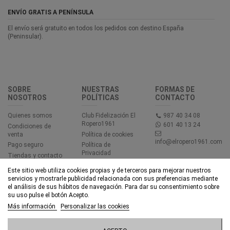
ENVÍO GRATIS A PENÍNSULA
El envío será gratuito en todos los pedidos con destino España
(Peninsular).
SOBRE
NUESTRAS
FORMAS DE
NOSOTROS
POLÍTICAS
CONTACTO
Quienes somos
Club Fidelización El
987 40 34 08
Ropero1961
601 40 13 24
Condiciones de
venta
Política de cookies
info@elropero1961.com
Pago seguro
Política de
Privacidad
Tiendas y contacto
Aviso legal
Este sitio web utiliza cookies propias y de terceros para mejorar nuestros
Accesibilidad
servicios y mostrarle publicidad relacionada con sus preferencias mediante
el análisis de sus hábitos de navegación. Para dar su consentimiento sobre
su uso pulse el botón Acepto.
© EL ROPERO 1961 - Todos los derechos reservados - Powered by
Más información
Personalizar las cookies
bytefactory
Añadir al carrito