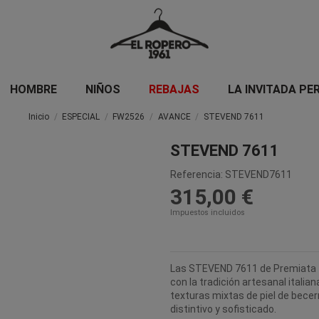
HOMBRE
NIÑOS
REBAJAS
LA INVITADA PE
Inicio
ESPECIAL
FW2526
AVANCE
STEVEND 7611
STEVEND 7611
Referencia:
STEVEND7611
315,00 €
Impuestos incluidos
Las STEVEND 7611 de Premiata f
con la tradición artesanal italia
texturas mixtas de piel de becerr
distintivo y sofisticado.