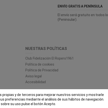
ENVÍO GRATIS A PENÍNSULA
El envío será gratuito en todos 
(Peninsular).
NUESTRAS POLÍTICAS
Club Fidelización El Ropero1961
Política de cookies
Política de Privacidad
Aviso legal
Accesibilidad
es propias y de terceros para mejorar nuestros servicios y mostrarle
 ROPERO 1961 - Todos los derechos reservados - Powered by
bytefac
sus preferencias mediante el análisis de sus hábitos de navegación.
sobre su uso pulse el botón Acepto.