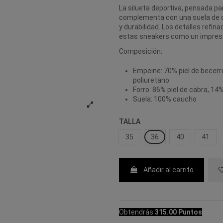
La silueta deportiva, pensada pa
complementa con una suela de 
y durabilidad. Los detalles refi
estas sneakers como un impresc
Composición:
Empeine: 70% piel de becerro
poliuretano
Forro: 86% piel de cabra, 14%
Suela: 100% caucho
TALLA
35
36
40
41
Añadir al carrito
Obtendrás
315.00 Puntos