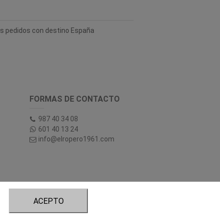
los pedidos con destino España
FORMAS DE CONTACTO
987 40 34 08
601 40 13 24
info@elropero1961.com
ACEPTO
tory