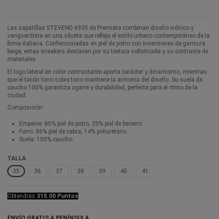
Las zapatillas STEVEND 6935 de Premiata combinan diseño icónico y
vanguardista en una silueta que refleja el estilo urbano contemporáneo de la
firma italiana. Confeccionadas en piel de potro con inserciones de gamuza
beige, estas sneakers destacan por su textura sofisticada y su contraste de
materiales.
El logo lateral en color contrastante aporta carácter y dinamismo, mientras
que el tacón tono sobre tono mantiene la armonía del diseño. Su suela de
caucho 100% garantiza agarre y durabilidad, perfecta para el ritmo de la
ciudad.
Composición:
Empeine: 80% piel de potro, 20% piel de becerro
Forro: 86% piel de cabra, 14% poliuretano
Suela: 100% caucho
TALLA
35
36
37
38
39
40
41
Obtendrás
315.00 Puntos
ENVÍO GRATIS A PENÍNSULA