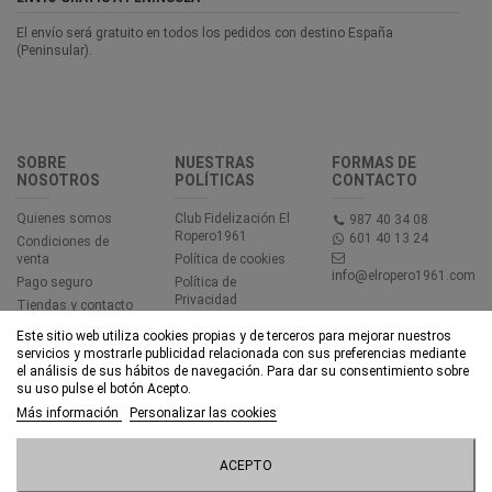
El envío será gratuito en todos los pedidos con destino España
(Peninsular).
SOBRE
NUESTRAS
FORMAS DE
NOSOTROS
POLÍTICAS
CONTACTO
Quienes somos
Club Fidelización El
987 40 34 08
Ropero1961
601 40 13 24
Condiciones de
venta
Política de cookies
info@elropero1961.com
Pago seguro
Política de
Privacidad
Tiendas y contacto
Aviso legal
Este sitio web utiliza cookies propias y de terceros para mejorar nuestros
Accesibilidad
servicios y mostrarle publicidad relacionada con sus preferencias mediante
el análisis de sus hábitos de navegación. Para dar su consentimiento sobre
su uso pulse el botón Acepto.
© EL ROPERO 1961 - Todos los derechos reservados - Powered by
Más información
Personalizar las cookies
bytefactory
Añadir al carrito
ACEPTO