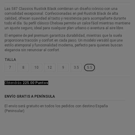
Las 587 Classics Rustick Black combinan un diseño icónico con una
comodidad excepcional. Confeccionadas en piel Rustick Black de alta
calidad, ofrecen suavidad al tacto y resistencia para acompañarte durante
todo el día. Su perfil clásico Chelsea permite un calce fácil mientras mantiene
un ajuste seguro, ideal para cualquier plan urbano o aventura al aire libre.
El empeine de piel premium garantiza durabilidad, mientras que la suela
proporciona tracción y confort en cada paso. Un modelo versátil que une
estilo atemporal y funcionalidad moderna, perfecto para quienes buscan
elegancia sin renunciar al confort.
TALLA
7
8
10
12
9
3.5
5.5
Obtendrás
225.00 Puntos
ENVÍO GRATIS A PENÍNSULA
El envío será gratuito en todos los pedidos con destino España
(Peninsular).