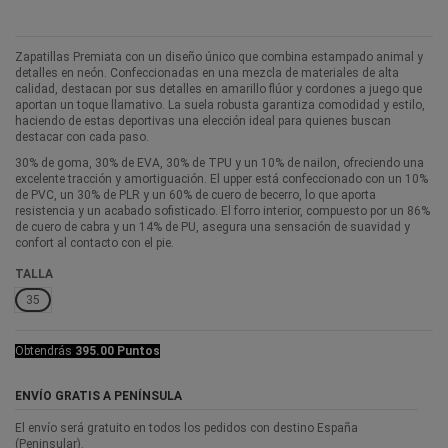
Zapatillas Premiata con un diseño único que combina estampado animal y
detalles en neón. Confeccionadas en una mezcla de materiales de alta
calidad, destacan por sus detalles en amarillo flúor y cordones a juego que
aportan un toque llamativo. La suela robusta garantiza comodidad y estilo,
haciendo de estas deportivas una elección ideal para quienes buscan
destacar con cada paso.
30% de goma, 30% de EVA, 30% de TPU y un 10% de nailon, ofreciendo una
excelente tracción y amortiguación. El upper está confeccionado con un 10%
de PVC, un 30% de PLR y un 60% de cuero de becerro, lo que aporta
resistencia y un acabado sofisticado. El forro interior, compuesto por un 86%
de cuero de cabra y un 14% de PU, asegura una sensación de suavidad y
confort al contacto con el pie.
TALLA
35
Obtendrás
395.00 Puntos
ENVÍO GRATIS A PENÍNSULA
El envío será gratuito en todos los pedidos con destino España
(Peninsular).