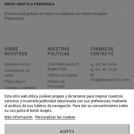
ENVÍO GRATIS A PENÍNSULA
El envío será gratuito en todos los pedidos con destino España
(Peninsular).
SOBRE
NUESTRAS
FORMAS DE
NOSOTROS
POLÍTICAS
CONTACTO
Quienes somos
Club Fidelización El
987 40 34 08
Ropero1961
601 40 13 24
Condiciones de
venta
Política de cookies
info@elropero1961.com
Pago seguro
Política de
Privacidad
Tiendas y contacto
Aviso legal
Este sitio web utiliza cookies propias y de terceros para mejorar nuestros
Accesibilidad
servicios y mostrarle publicidad relacionada con sus preferencias mediante
el análisis de sus hábitos de navegación. Para dar su consentimiento sobre
su uso pulse el botón Acepto.
© EL ROPERO 1961 - Todos los derechos reservados - Powered by
Más información
Personalizar las cookies
bytefactory
Añadir al carrito
ACEPTO