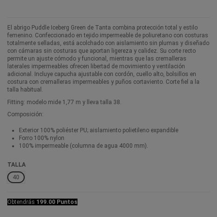
El abrigo Puddle Iceberg Green de Tanta combina protección total y estilo
femenino. Confeccionado en tejido impermeable de poliuretano con costuras
totalmente selladas, está acolchado con aislamiento sin plumas y diseñado
con cámaras sin costuras que aportan ligereza y calidez. Su corte recto
permite un ajuste cómodo y funcional, mientras que las cremalleras
laterales impermeables ofrecen libertad de movimiento y ventilación
adicional. Incluye capucha ajustable con cordón, cuello alto, bolsillos en
costura con cremalleras impermeables y puños cortaviento. Corte fiel a la
talla habitual.
Fitting: modelo mide 1,77 m y lleva talla 38.
Composición:
Exterior 100% poliéster PU; aislamiento polietileno expandible
Forro 100% nylon
100% impermeable (columna de agua 4000 mm).
TALLA
40
Obtendrás
199.00 Puntos