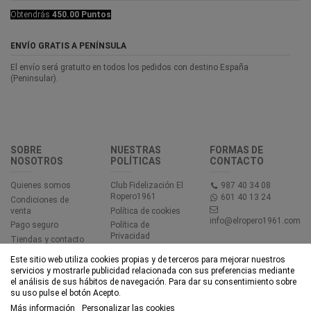
Obtendrás
450.00 Puntos
ENVÍO GRATIS A PENÍNSULA
El envío será gratuito en todos los pedidos con destino España
(Peninsular).
SOBRE
NUESTRAS
FORMAS DE
NOSOTROS
POLÍTICAS
CONTACTO
Quienes somos
Club Fidelización El
987 40 34 08
Ropero1961
601 40 13 24
Condiciones de
venta
Política de cookies
info@elropero1961.com
Pago seguro
Política de
Privacidad
Tiendas y contacto
Aviso legal
Este sitio web utiliza cookies propias y de terceros para mejorar nuestros
Accesibilidad
servicios y mostrarle publicidad relacionada con sus preferencias mediante
el análisis de sus hábitos de navegación. Para dar su consentimiento sobre
su uso pulse el botón Acepto.
© EL ROPERO 1961 - Todos los derechos reservados - Powered by
Más información
Personalizar las cookies