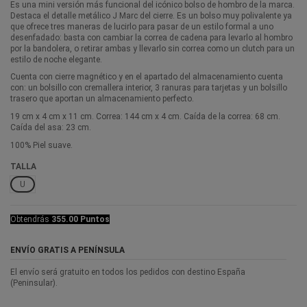
Es una mini versión más funcional del icónico bolso de hombro de la marca.
Destaca el detalle metálico J Marc del cierre. Es un bolso muy polivalente ya
que ofrece tres maneras de lucirlo para pasar de un estilo formal a uno
desenfadado: basta con cambiar la correa de cadena para levarlo al hombro
por la bandolera, o retirar ambas y llevarlo sin correa como un clutch para un
estilo de noche elegante.
Cuenta con cierre magnético y en el apartado del almacenamiento cuenta
con: un bolsillo con cremallera interior, 3 ranuras para tarjetas y un bolsillo
trasero que aportan un almacenamiento perfecto.
19 cm x 4 cm x 11 cm. Correa: 144 cm x 4 cm. Caída de la correa: 68 cm.
Caída del asa: 23 cm.
100% Piel suave.
TALLA
U
Obtendrás
355.00 Puntos
ENVÍO GRATIS A PENÍNSULA
El envío será gratuito en todos los pedidos con destino España
(Peninsular).