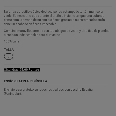
Bufanda de estilo clásico destaca por su estampado tartán multicolor
verde. Es necesario que durante el otoño e invierno tengas una bufanda
como esta. Además de su estilo clásico gracias a su estampado tartán,
tiene un acabado en flecos impecable.
Combina maravillosamente con tus abrigos de vestir y otro tipo de prendas
siendo un indispensable para el invierno.
100% Lana.
TALLA
U
Obtendrás
95.00 Puntos
ENVÍO GRATIS A PENÍNSULA
El envío será gratuito en todos los pedidos con destino España
(Peninsular).