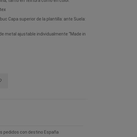
uina, tanto en textura como en color.
tex
buc Capa superior de la plantilla: ante Suela:
 de metal ajustable individualmente “Made in
los pedidos con destino España