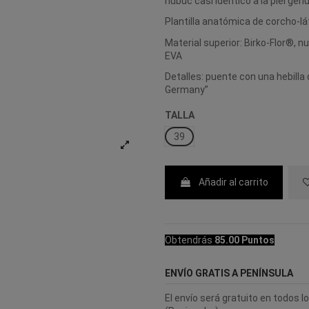
nubuc casi idéntico a la piel gen
Plantilla anatómica de corcho-lá
Material superior: Birko-Flor®, nu
EVA
Detalles: puente con una hebilla
Germany”
TALLA
39
Añadir al carrito
Obtendrás
85.00 Puntos
ENVÍO GRATIS A PENÍNSULA
El envío será gratuito en todos 