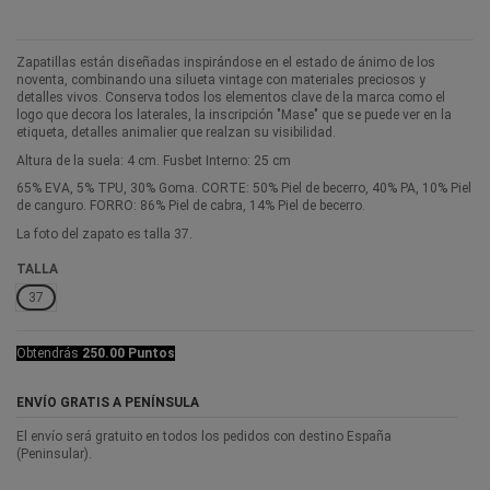
Zapatillas están diseñadas inspirándose en el estado de ánimo de los
noventa, combinando una silueta vintage con materiales preciosos y
detalles vivos. Conserva todos los elementos clave de la marca como el
logo que decora los laterales, la inscripción "Mase" que se puede ver en la
etiqueta, detalles animalier que realzan su visibilidad.
Altura de la suela: 4 cm. Fusbet Interno: 25 cm
65% EVA, 5% TPU, 30% Goma. CORTE: 50% Piel de becerro, 40% PA, 10% Piel
de canguro. FORRO: 86% Piel de cabra, 14% Piel de becerro.
La foto del zapato es talla 37.
TALLA
37
Obtendrás
250.00 Puntos
ENVÍO GRATIS A PENÍNSULA
El envío será gratuito en todos los pedidos con destino España
(Peninsular).