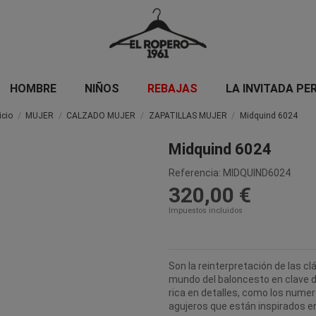
HOMBRE
NIÑOS
REBAJAS
LA INVITADA PE
icio
MUJER
CALZADO MUJER
ZAPATILLAS MUJER
Midquind 6024
Midquind 6024
Referencia:
MIDQUIND6024
320,00 €
Impuestos incluidos
Son la reinterpretación de las cl
mundo del baloncesto en clave d
rica en detalles, como los numer
agujeros que están inspirados e