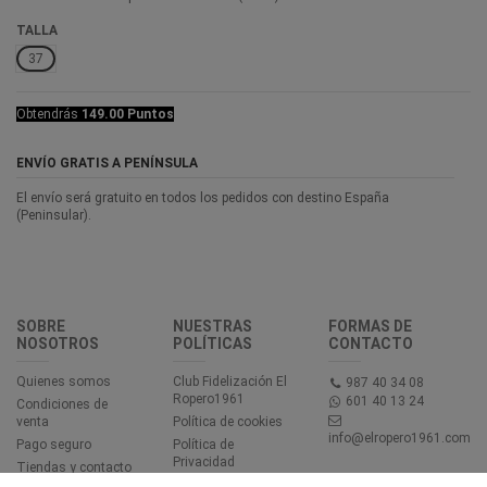
TALLA
37
Obtendrás
149.00 Puntos
ENVÍO GRATIS A PENÍNSULA
El envío será gratuito en todos los pedidos con destino España
(Peninsular).
SOBRE
NUESTRAS
FORMAS DE
NOSOTROS
POLÍTICAS
CONTACTO
Quienes somos
Club Fidelización El
987 40 34 08
Ropero1961
601 40 13 24
Condiciones de
venta
Política de cookies
info@elropero1961.com
Pago seguro
Política de
Privacidad
Tiendas y contacto
Aviso legal