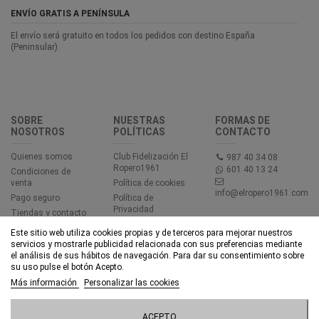
ENVÍO GRATIS A PENÍNSULA
El envío será gratuito en todos los pedidos con destino España
(Peninsular).
SOBRE
NUESTRAS
FORMAS DE
NOSOTROS
POLÍTICAS
CONTACTO
Quienes somos
Club Fidelización El
987 40 34 08
Ropero1961
601 40 13 24
Condiciones de
venta
Política de cookies
info@elropero1961.com
Pago seguro
Política de
Privacidad
Tiendas y contacto
Aviso legal
Este sitio web utiliza cookies propias y de terceros para mejorar nuestros
Accesibilidad
servicios y mostrarle publicidad relacionada con sus preferencias mediante
el análisis de sus hábitos de navegación. Para dar su consentimiento sobre
su uso pulse el botón Acepto.
© EL ROPERO 1961 - Todos los derechos reservados - Powered by
Más información
Personalizar las cookies
bytefactory
Añadir al carrito
ACEPTO