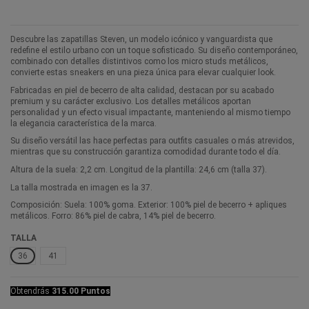
Descubre las zapatillas Steven, un modelo icónico y vanguardista que
redefine el estilo urbano con un toque sofisticado. Su diseño contemporáneo,
combinado con detalles distintivos como los micro studs metálicos,
convierte estas sneakers en una pieza única para elevar cualquier look.
Fabricadas en piel de becerro de alta calidad, destacan por su acabado
premium y su carácter exclusivo. Los detalles metálicos aportan
personalidad y un efecto visual impactante, manteniendo al mismo tiempo
la elegancia característica de la marca.
Su diseño versátil las hace perfectas para outfits casuales o más atrevidos,
mientras que su construcción garantiza comodidad durante todo el día.
Altura de la suela: 2,2 cm. Longitud de la plantilla: 24,6 cm (talla 37).
La talla mostrada en imagen es la 37.
Composición: Suela: 100% goma. Exterior: 100% piel de becerro + apliques
metálicos. Forro: 86% piel de cabra, 14% piel de becerro.
TALLA
36
41
Obtendrás
315.00 Puntos