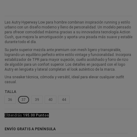
Las Autry Hyperway Low para hombre combinan inspiración running y estilo
urbano con un diseño moderno y lleno de personalidad. Un modelo pensado
para ofrecer comodidad máxima gracias a su innovadora tecnología Action
Cush, que mejora la amortiguación y aporta una pisada más suave y estable
durante todo el día.
Su parte superior mezcla ante premium con mesh ligero y transpirable,
logrando un equilibrio perfecto entre estilo vintage y funcionalidad. Incorpora
estabilizador de TPR para mayor sujeción, cuello acolchado y forro de rizo
de algodón para un confort superior. Los detalles en jacquard con el logo
Autry en lengüeta y lateral completan el look auténtico de la marca.
Una sneaker técnica, cómoda y versátil, ideal para elevar cualquier outfit
casual.
TALLA
36
37
39
40
44
Obtendrás
195.00 Puntos
ENVÍO GRATIS A PENÍNSULA