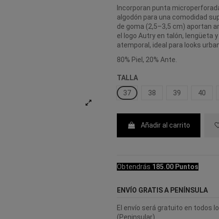
Incorporan punta microperforada, 
algodón para una comodidad super
de goma (2,5–3,5 cm) aportan am
el logo Autry en talón, lengüeta 
atemporal, ideal para looks urba
80% Piel, 20% Ante.
TALLA
37
38
39
40
Añadir al carrito
Obtendrás
185.00 Puntos
ENVÍO GRATIS A PENÍNSULA
El envío será gratuito en todos 
(Peninsular).