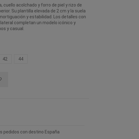
cuello acolchado y forro de piel y rizo de
ior. Su plantilla elevada de 2 cm y la suela
ortiguación y estabilidad. Los detalles con
y lateral completan un modelo icónico y
nos y casual.
42
44
los pedidos con destino España