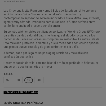
Impuestos incluidos
Las Chacrona Metta Premium Nomad Beige de Satorisan reinterpretan el
espíritu de la icónica Chacrona con un diseño más robusto y
contemporáneo, reposando sobre la innovadora suela Metta Love, atrevida,
ligera y muy cómoda. Pensadas para durar, son la fusión perfecta entre
estilo, funcionalidad y respeto por el planeta.
Su construcción en pieles certificadas por Leather Working Group (LWG) oro
garantiza calidad y durabilidad, mientras que el algodón orgánico y los
cordones de Tencel refuerzan su compromiso sostenible. La entresuela de
EVA reciclada junto con la plantilla y suela mezcladas con corcho aportan
una pisada suave, estable y de gran confort en el día a día.
Además, cada par llega en un packaging reciclado y reciclable con
certificación sostenible.
Recomendación de talla: este modelo talla más pequeño de lo habitual; si
dudas entre dos tallas, elige la mayor.
TALLA
37
38
39
40
Obtendrás
220.00 Puntos
ENVÍO GRATIS A PENÍNSULA