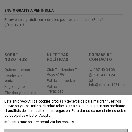
ENVÍO GRATIS A PENÍNSULA
El envío será gratuito en todos los pedidos con destino España
(Peninsular).
SOBRE
NUESTRAS
FORMAS DE
NOSOTROS
POLÍTICAS
CONTACTO
Quienes somos
Club Fidelización El
987 40 34 08
Ropero1961
601 40 13 24
Condiciones de
venta
Política de cookies
info@elropero1961.com
Pago seguro
Política de
Privacidad
Tiendas y contacto
Aviso legal
Este sitio web utiliza cookies propias y de terceros para mejorar nuestros
Accesibilidad
servicios y mostrarle publicidad relacionada con sus preferencias mediante
el análisis de sus hábitos de navegación. Para dar su consentimiento sobre
su uso pulse el botón Acepto.
© EL ROPERO 1961 - Todos los derechos reservados - Powered by
Más información
Personalizar las cookies
bytefactory
Añadir al carrito