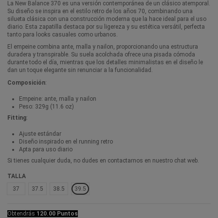
La New Balance 370 es una versión contemporánea de un clásico atemporal.
Su diseño se inspira en el estilo retro de los años 70, combinando una
silueta clásica con una construcción moderna que la hace ideal para el uso
diario. Esta zapatilla destaca por su ligereza y su estética versátil, perfecta
tanto para looks casuales como urbanos.
El empeine combina ante, malla y nailon, proporcionando una estructura
duradera y transpirable. Su suela acolchada ofrece una pisada cómoda
durante todo el día, mientras que los detalles minimalistas en el diseño le
dan un toque elegante sin renunciar a la funcionalidad.
Composición
:
Empeine: ante, malla y nailon
Peso: 329g (11.6 oz)
Fitting
:
Ajuste estándar
Diseño inspirado en el running retro
Apta para uso diario
Si tienes cualquier duda, no dudes en contactarnos en nuestro chat web.
TALLA
37
37.5
38.5
39.5
Obtendrás
120.00 Puntos