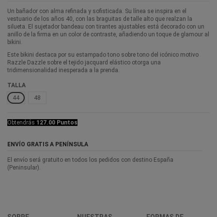
Un bañador con alma refinada y sofisticada. Su línea se inspira en el
vestuario de los años 40, con las braguitas de talle alto que realzan la
silueta. El sujetador bandeau con tirantes ajustables está decorado con un
anillo de la firma en un color de contraste, añadiendo un toque de glamour al
bikini.
Este bikini destaca por su estampado tono sobre tono del icónico motivo
Razzle Dazzle sobre el tejido jacquard elástico otorga una
tridimensionalidad inesperada a la prenda.
TALLA
44
48
Obtendrás
127.00 Puntos
ENVÍO GRATIS A PENÍNSULA
El envío será gratuito en todos los pedidos con destino España
(Peninsular).