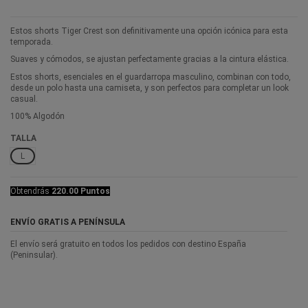
Estos shorts Tiger Crest son definitivamente una opción icónica para esta
temporada.
Suaves y cómodos, se ajustan perfectamente gracias a la cintura elástica.
Estos shorts, esenciales en el guardarropa masculino, combinan con todo,
desde un polo hasta una camiseta, y son perfectos para completar un look
casual.
100% Algodón
TALLA
L
Obtendrás
220.00 Puntos
ENVÍO GRATIS A PENÍNSULA
El envío será gratuito en todos los pedidos con destino España
(Peninsular).