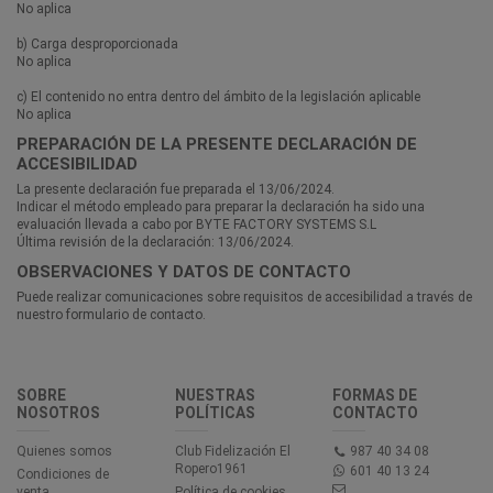
No aplica
b) Carga desproporcionada
No aplica
c) El contenido no entra dentro del ámbito de la legislación aplicable
No aplica
PREPARACIÓN DE LA PRESENTE DECLARACIÓN DE
ACCESIBILIDAD
La presente declaración fue preparada el 13/06/2024.
Indicar el método empleado para preparar la declaración ha sido una
evaluación llevada a cabo por BYTE FACTORY SYSTEMS S.L
Última revisión de la declaración: 13/06/2024.
OBSERVACIONES Y DATOS DE CONTACTO
Puede realizar comunicaciones sobre requisitos de accesibilidad a través de
nuestro
formulario de contacto.
SOBRE
NUESTRAS
FORMAS DE
NOSOTROS
POLÍTICAS
CONTACTO
Quienes somos
Club Fidelización El
987 40 34 08
Ropero1961
601 40 13 24
Condiciones de
venta
Política de cookies