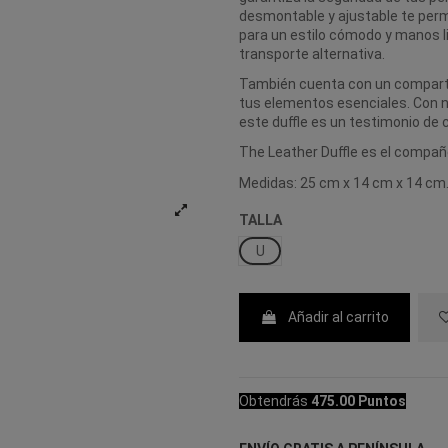
desmontable y ajustable te perm
para un estilo cómodo y manos li
transporte alternativa.
También cuenta con un comparti
tus elementos esenciales. Con n
este duffle es un testimonio de c
The Leather Duffle es el compañ
Medidas: 25 cm x 14 cm x 14 cm
TALLA
U
Añadir al carrito
Obtendrás
475.00 Puntos