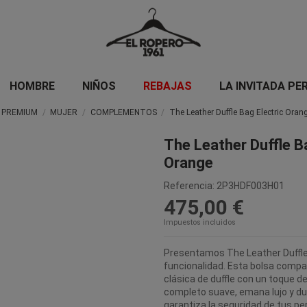
HOMBRE
NIÑOS
REBAJAS
LA INVITADA PE
PREMIUM
MUJER
COMPLEMENTOS
The Leather Duffle Bag Electric Oran
The Leather Duffle B
Orange
Referencia:
2P3HDF003H01
475,00 €
Impuestos incluidos
Presentamos The Leather Duffle,
funcionalidad. Esta bolsa comp
clásica de duffle con un toque d
completo suave, emana lujo y dura
garantiza la seguridad de tus pe