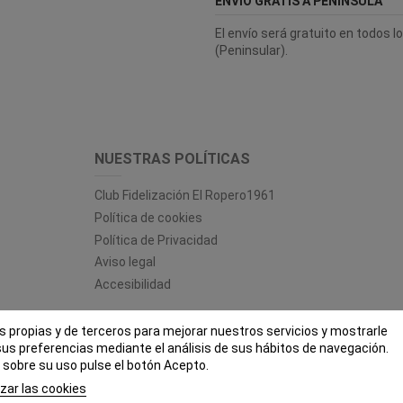
ENVÍO GRATIS A PENÍNSULA
El envío será gratuito en todos 
(Peninsular).
NUESTRAS POLÍTICAS
Club Fidelización El Ropero1961
Política de cookies
Política de Privacidad
Aviso legal
Accesibilidad
es propias y de terceros para mejorar nuestros servicios y mostrarle
 ROPERO 1961 - Todos los derechos reservados - Powered by
bytefac
sus preferencias mediante el análisis de sus hábitos de navegación.
sobre su uso pulse el botón Acepto.
zar las cookies