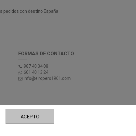
los pedidos con destino España
FORMAS DE CONTACTO
987 40 34 08
601 40 13 24
info@elropero1961.com
ACEPTO
tory