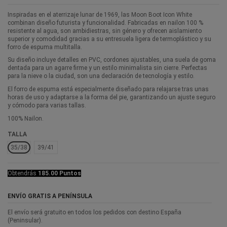
Inspiradas en el aterrizaje lunar de 1969, las Moon Boot Icon White
combinan diseño futurista y funcionalidad. Fabricadas en nailon 100 %
resistente al agua, son ambidiestras, sin género y ofrecen aislamiento
superior y comodidad gracias a su entresuela ligera de termoplástico y su
forro de espuma multitalla.
Su diseño incluye detalles en PVC, cordones ajustables, una suela de goma
dentada para un agarre firme y un estilo minimalista sin cierre. Perfectas
para la nieve o la ciudad, son una declaración de tecnología y estilo.
El forro de espuma está especialmente diseñado para relajarse tras unas
horas de uso y adaptarse a la forma del pie, garantizando un ajuste seguro
y cómodo para varias tallas.
100% Nailon.
TALLA
35/38
39/41
Obtendrás
185.00 Puntos
ENVÍO GRATIS A PENÍNSULA
El envío será gratuito en todos los pedidos con destino España
(Peninsular).