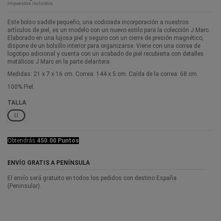
Impuestos incluidos
Este bolso saddle pequeño, una codiciada incorporación a nuestros
artículos de piel, es un modelo con un nuevo estilo para la colección J Marc.
Elaborado en una lujosa piel y seguro con un cierre de presión magnético,
dispone de un bolsillo interior para organizarse. Viene con una correa de
logotipo adicional y cuenta con un acabado de piel recubierta con detalles
metálicos J Marc en la parte delantera.
Medidas: 21 x 7 x 16 cm. Correa: 144 x 5 cm. Caída de la correa: 68 cm.
100% Piel.
TALLA
U
Obtendrás
450.00 Puntos
ENVÍO GRATIS A PENÍNSULA
El envío será gratuito en todos los pedidos con destino España
(Peninsular).