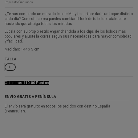
Impuestos incluidos
¿Te has comprado un nuevo bolso de MJ y te apetece darle un toque distinto
cada dia? Con esta correa puedes cambiar el look de tu bolso totalmente
haciendo que atraiga todas las miradas.
Lúcela con su propio estilo enganchándola a los clips de los bolsos más
populares y ajuste la correa según sus necesidades para mayor comodidad
y facilidad.
Medidas: 144 x 5 cm.
TALLA
U
Obtendrás
110.00 Puntos
ENVÍO GRATIS A PENÍNSULA
El envío será gratuito en todos los pedidos con destino España
(Peninsular).