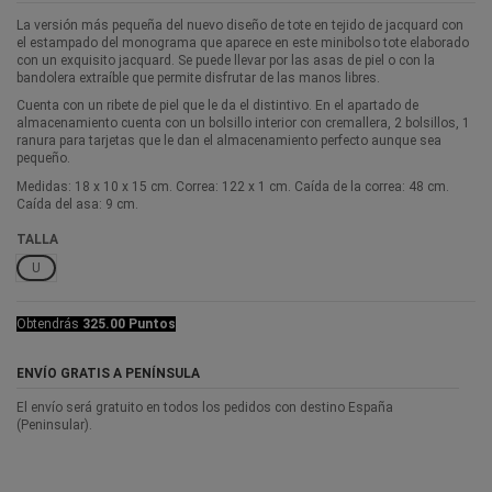
La versión más pequeña del nuevo diseño de tote en tejido de jacquard con
el estampado del monograma que aparece en este minibolso tote elaborado
con un exquisito jacquard. Se puede llevar por las asas de piel o con la
bandolera extraíble que permite disfrutar de las manos libres.
Cuenta con un ribete de piel que le da el distintivo. En el apartado de
almacenamiento cuenta con un bolsillo interior con cremallera, 2 bolsillos, 1
ranura para tarjetas que le dan el almacenamiento perfecto aunque sea
pequeño.
Medidas: 18 x 10 x 15 cm. Correa: 122 x 1 cm. Caída de la correa: 48 cm.
Caída del asa: 9 cm.
TALLA
U
Obtendrás
325.00 Puntos
ENVÍO GRATIS A PENÍNSULA
El envío será gratuito en todos los pedidos con destino España
(Peninsular).