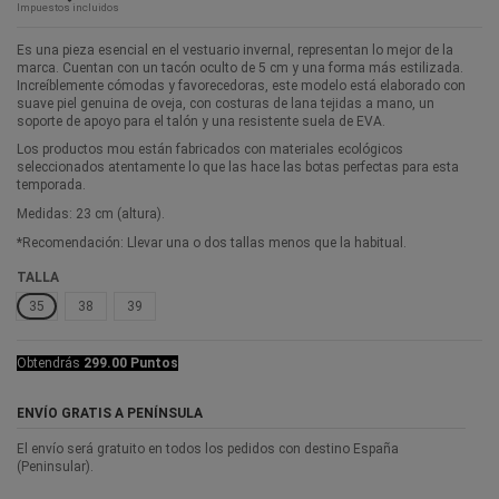
Impuestos incluidos
Es una pieza esencial en el vestuario invernal, representan lo mejor de la
marca. Cuentan con un tacón oculto de 5 cm y una forma más estilizada.
Increíblemente cómodas y favorecedoras, este modelo está elaborado con
suave piel genuina de oveja, con costuras de lana tejidas a mano, un
soporte de apoyo para el talón y una resistente suela de EVA.
Los productos mou están fabricados con materiales ecológicos
seleccionados atentamente lo que las hace las botas perfectas para esta
temporada.
Medidas: 23 cm (altura).
*Recomendación: Llevar una o dos tallas menos que la habitual.
TALLA
35
38
39
Obtendrás
299.00 Puntos
ENVÍO GRATIS A PENÍNSULA
El envío será gratuito en todos los pedidos con destino España
(Peninsular).