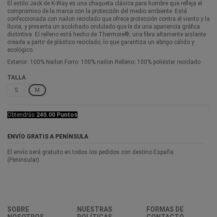
El estilo Jack de K-Way es una chaqueta clásica para hombre que refleja el
compromiso de la marca con la protección del medio ambiente. Está
confeccionada con nailon reciclado que ofrece protección contra el viento y la
lluvia, y presenta un acolchado ondulado que le da una apariencia gráfica
distintiva. El relleno está hecho de Thermore®, una fibra altamente aislante
creada a partir de plástico reciclado, lo que garantiza un abrigo cálido y
ecológico.
Exterior: 100% Nailon Forro: 100% nailon Relleno: 100% poliéster reciclado
TALLA
S
M
Obtendrás
240.00 Puntos
ENVÍO GRATIS A PENÍNSULA
El envío será gratuito en todos los pedidos con destino España
(Peninsular).
SOBRE
NUESTRAS
FORMAS DE