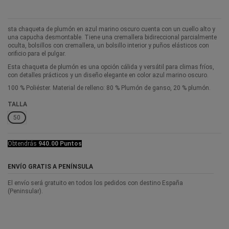
sta chaqueta de plumón en azul marino oscuro cuenta con un cuello alto y
una capucha desmontable. Tiene una cremallera bidireccional parcialmente
oculta, bolsillos con cremallera, un bolsillo interior y puños elásticos con
orificio para el pulgar.
Esta chaqueta de plumón es una opción cálida y versátil para climas fríos,
con detalles prácticos y un diseño elegante en color azul marino oscuro.
100 % Poliéster. Material de relleno: 80 % Plumón de ganso, 20 % plumón.
TALLA
50
Obtendrás
940.00 Puntos
ENVÍO GRATIS A PENÍNSULA
El envío será gratuito en todos los pedidos con destino España
(Peninsular).