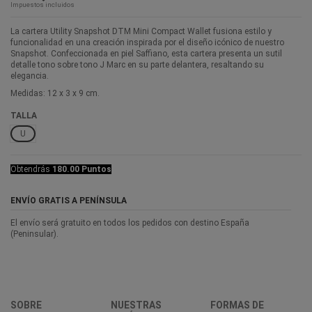
Impuestos incluidos
La cartera Utility Snapshot DTM Mini Compact Wallet fusiona estilo y
funcionalidad en una creación inspirada por el diseño icónico de nuestro
Snapshot. Confeccionada en piel Saffiano, esta cartera presenta un sutil
detalle tono sobre tono J Marc en su parte delantera, resaltando su
elegancia.
Medidas: 12 x 3 x 9 cm.
TALLA
U
Obtendrás
180.00 Puntos
ENVÍO GRATIS A PENÍNSULA
El envío será gratuito en todos los pedidos con destino España
(Peninsular).
SOBRE
NUESTRAS
FORMAS DE