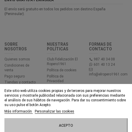
El envío será gratuito en todos los pedidos con destino España
(Peninsular).
SOBRE
NUESTRAS
FORMAS DE
NOSOTROS
POLÍTICAS
CONTACTO
Quienes somos
Club Fidelización El
987 40 34 08
Ropero1961
601 40 13 24
Condiciones de
venta
Política de cookies
info@elropero1961.com
Pago seguro
Política de
Privacidad
Tiendas y contacto
Aviso legal
Este sitio web utiliza cookies propias y de terceros para mejorar nuestros
Accesibilidad
servicios y mostrarle publicidad relacionada con sus preferencias mediante
el análisis de sus hábitos de navegación. Para dar su consentimiento sobre
su uso pulse el botón Acepto.
© EL ROPERO 1961 - Todos los derechos reservados - Powered by
Más información
Personalizar las cookies
bytefactory
Añadir al carrito
ACEPTO