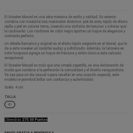
El Sneaker Mased es una obra maestra de estilo y calidad. Su exterior
combina con maestría tres materiales distintos: piel de ante, tejido de efecto
rejilla y piel en colores tierra, creando una sinfonía de texturas y colores que
te cautivarán. Los cordones en color negro aportan un toque de elegancia y
contraste perfecto.
Un detalle llamativo y original es el efecto tejido serpiente en el lateral, que le
da a este sneaker un carácter audaz y sofisticado. Además, la talonera en
color turquesa agrega un toque de frescura y estilo único a este calzado
excepcional.
El Sneaker Mased es más que una simple zapatilla, es una declaración de
moda que combina a la perfección la comodidad y el diseño vanguardista.
Ya sea para un día casual o para resaltar en una ocasión especial, este
modelo te permitirá brillar con confianza y autenticidad.
Suela: 4 cm.
TALLA
41
Obtendrás
275.00 Puntos
ENVÍO GRATIS A PENÍNSULA