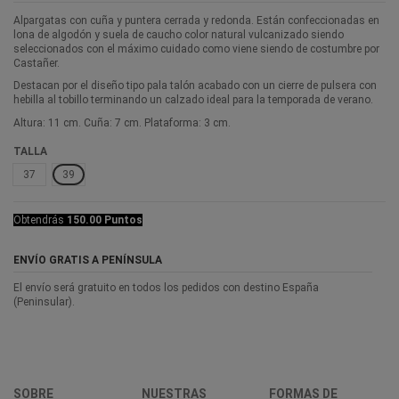
Alpargatas con cuña y puntera cerrada y redonda. Están confeccionadas en
lona de algodón y suela de caucho color natural vulcanizado siendo
seleccionados con el máximo cuidado como viene siendo de costumbre por
Castañer.
Destacan por el diseño tipo pala talón acabado con un cierre de pulsera con
hebilla al tobillo terminando un calzado ideal para la temporada de verano.
Altura: 11 cm. Cuña: 7 cm. Plataforma: 3 cm.
TALLA
37
39
Obtendrás
150.00 Puntos
ENVÍO GRATIS A PENÍNSULA
El envío será gratuito en todos los pedidos con destino España
(Peninsular).
SOBRE
NUESTRAS
FORMAS DE