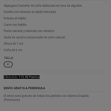
Alpargata Castañer de cuña elaborada en lona de algodón.
Diseño con talonera en tejido trenzado.
Pulsera al tobillo.
Cierre con hebilla.
Punta cerrada y redonda con refuerzo.
Suela de caucho vulcanizado de color natural.
Altura de 7 cm.
Cuña de 6 cm
TALLA
41
Obtendrás
115.00 Puntos
ENVÍO GRATIS A PENÍNSULA
El envío será gratuito en todos los pedidos con destino España
(Peninsular).