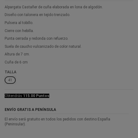
Alpargata Castañer de cuña elaborada en lona de algodón.
Diseño con talonera en tejido trenzado.
Pulsera al tobillo.
Cierre con hebilla.
Punta cerrada y redonda con refuerzo.
Suela de caucho vulcanizado de color natural.
Altura de 7 cm.
Cuña de 6 cm
TALLA
41
Obtendrás
115.00 Puntos
ENVÍO GRATIS A PENÍNSULA
El envío será gratuito en todos los pedidos con destino España
(Peninsular).