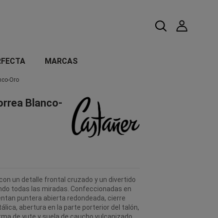
RFECTA
MARCAS
nco-Oro
orrea Blanco-
on un detalle frontal cruzado y un divertido
do todas las miradas. Confeccionadas en
entan puntera abierta redondeada, cierre
álica, abertura en la parte porterior del talón,
rma de yute y suela de caucho vulcanizado