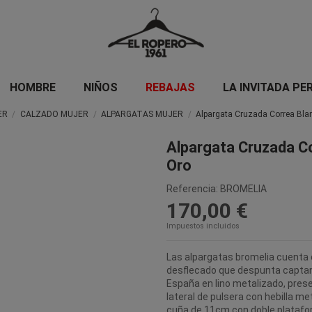
HOMBRE
NIÑOS
REBAJAS
LA INVITADA PE
ER
CALZADO MUJER
ALPARGATAS MUJER
Alpargata Cruzada Correa Bla
Alpargata Cruzada C
Oro
Referencia:
BROMELIA
170,00 €
Impuestos incluidos
Las alpargatas bromelia cuenta c
desflecado que despunta captan
España en lino metalizado, pres
lateral de pulsera con hebilla met
cuña de 11cm con doble platafo