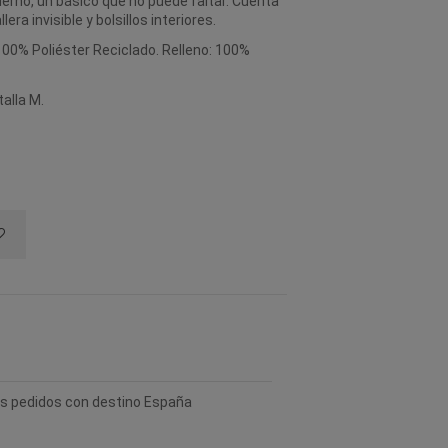
vierno, un básico que no puede faltar. Cuenta
era invisible y bolsillos interiores.
 100% Poliéster Reciclado. Relleno: 100%
talla M.
los pedidos con destino España