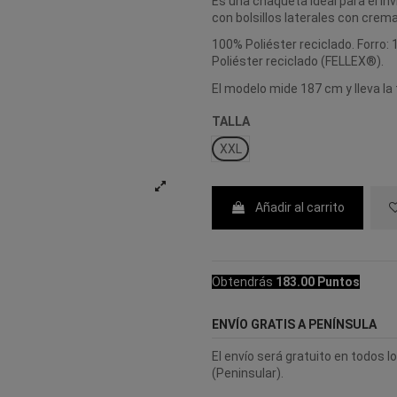
Es una chaqueta ideal para el in
con bolsillos laterales con cremall
100% Poliéster reciclado. Forro:
Poliéster reciclado (FELLEX®).
El modelo mide 187 cm y lleva la 
TALLA
XXL
Añadir al carrito
Obtendrás
183.00 Puntos
ENVÍO GRATIS A PENÍNSULA
El envío será gratuito en todos 
(Peninsular).