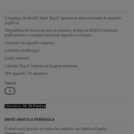
El logotipo de KENZO Sport 'Big X' aparece en esta camiseta de algodón
orgánico.
Serigrafiado en forma de cruz en el pecho, el logo de KENZO contrasta
gráficamente y completa este look deportivo e icónico.
Camiseta de algodón orgánico.
Cortesías de Mangas.
Cuello redondo.
Logotipo 'Big X' impreso en la parte delantera.
95% algodón, 5% elastano
TALLA
6
Obtendrás
39.20 Puntos
ENVÍO GRATIS A PENÍNSULA
El envío será gratuito en todos los pedidos con destino España
(Peninsular).