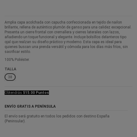
Amplia capa acolchada con capucha confeccionada en tejido de nailon
brillante, rellena de auténtico plumón de ganso para una calidez excepcional.
Presenta un cierre frontal con cremallera y cierres laterales con lazos,
añadiendo un toque funcional y elegante. Incluye bolsillos delanteros tipo
ojal que realzan su diseño práctico y moderno. Esta capa es ideal para
quienes buscan una prenda versátil y cómoda para los días más fríos, sin
sacrificar estilo.
100% Poliéster.
TALLA
38
Obtendrás
515.00 Puntos
ENVÍO GRATIS A PENÍNSULA
El envío será gratuito en todos los pedidos con destino España
(Peninsular).