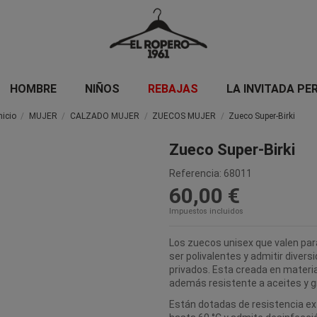
HOMBRE
NIÑOS
REBAJAS
LA INVITADA PE
nicio
MUJER
CALZADO MUJER
ZUECOS MUJER
Zueco Super-Birki
Zueco Super-Birki
Referencia:
68011
60,00 €
Impuestos incluidos
Los zuecos unisex que valen para
ser polivalentes y admitir diver
privados. Esta creada en materia
además resistente a aceites y g
Están dotadas de resistencia e