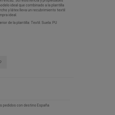
n eficaz. Su resistencia y propiedades
odelo ideal que combinado a la plantilla
ho y látex lleva un recubrimiento textil
mpra ideal.
or de la plantilla: Textil. Suela: PU
los pedidos con destino España