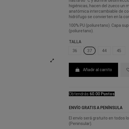
hasta 60 °C y admite desinfecció
higiénicas, hacen del zueco un m
anatómica intercambiable de corc
hidrófugo se convierten en la co
100% PU (poliuretano). Capa superi
(poliuretano).
TALLA
36
37
44
45
Añadir al carrito
Obtendrás
60.00 Puntos
ENVÍO GRATIS A PENÍNSULA
El envío será gratuito en todos 
(Peninsular).