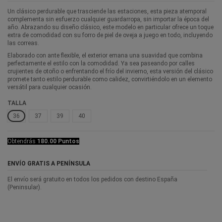
Un clásico perdurable que trasciende las estaciones, esta pieza atemporal
complementa sin esfuerzo cualquier guardarropa, sin importar la época del
año. Abrazando su diseño clásico, este modelo en particular ofrece un toque
extra de comodidad con su forro de piel de oveja a juego en todo, incluyendo
las correas.
Elaborado con ante flexible, el exterior emana una suavidad que combina
perfectamente el estilo con la comodidad. Ya sea paseando por calles
crujientes de otoño o enfrentando el frío del invierno, esta versión del clásico
promete tanto estilo perdurable como calidez, convirtiéndolo en un elemento
versátil para cualquier ocasión.
TALLA
36
37
39
40
Obtendrás
180.00 Puntos
ENVÍO GRATIS A PENÍNSULA
El envío será gratuito en todos los pedidos con destino España
(Peninsular).