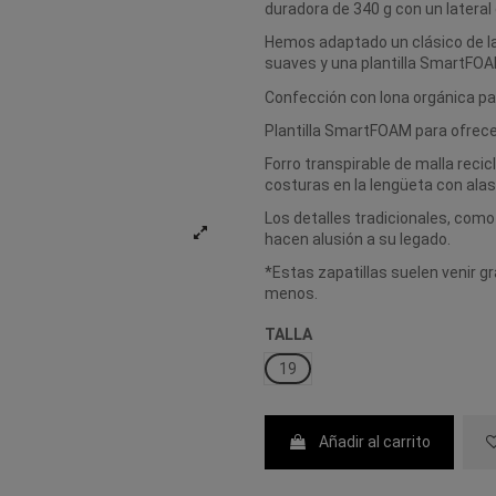
duradora de 340 g con un lateral 
Hemos adaptado un clásico de la
suaves y una plantilla SmartFO
Confección con lona orgánica p
Plantilla SmartFOAM para ofrece
Forro transpirable de malla recic
costuras en la lengüeta con alas
Los detalles tradicionales, como 
hacen alusión a su legado.
*Estas zapatillas suelen venir 
menos.
TALLA
19
Añadir al carrito