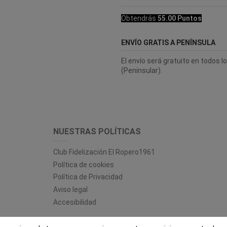
Obtendrás
55.00 Puntos
ENVÍO GRATIS A PENÍNSULA
El envío será gratuito en todos 
(Peninsular).
NUESTRAS POLÍTICAS
Club Fidelización El Ropero1961
Política de cookies
Política de Privacidad
Aviso legal
Accesibilidad