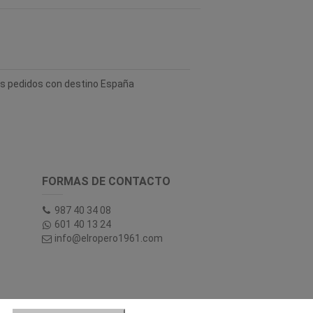
los pedidos con destino España
FORMAS DE CONTACTO
987 40 34 08
601 40 13 24
info@elropero1961.com