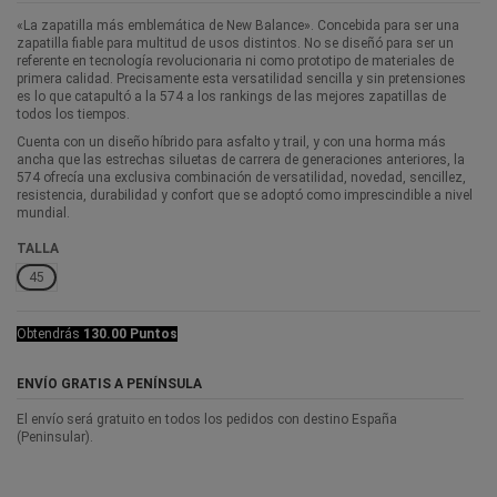
«La zapatilla más emblemática de New Balance». Concebida para ser una
zapatilla fiable para multitud de usos distintos. No se diseñó para ser un
referente en tecnología revolucionaria ni como prototipo de materiales de
primera calidad. Precisamente esta versatilidad sencilla y sin pretensiones
es lo que catapultó a la 574 a los rankings de las mejores zapatillas de
todos los tiempos.
Cuenta con un diseño híbrido para asfalto y trail, y con una horma más
ancha que las estrechas siluetas de carrera de generaciones anteriores, la
574 ofrecía una exclusiva combinación de versatilidad, novedad, sencillez,
resistencia, durabilidad y confort que se adoptó como imprescindible a nivel
mundial.
TALLA
45
Obtendrás
130.00 Puntos
ENVÍO GRATIS A PENÍNSULA
El envío será gratuito en todos los pedidos con destino España
(Peninsular).