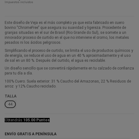
Impuestos incluidos
Este diseño de Veja es el más completo ya que esta fabricado en cuero
bovino "ChromeFree" que asegura su suavidad y ligereza. Procedente de
granjas situadas en el sur de Brasil (Rio Grande do Sul), se somete a un
innovador proceso de curtido en el que no interviene el cromo, los metales
pesados ni los ácidos peligrosos.
Simplificando el proceso de curtido, se limita el uso de productos químicos y
de energía, se reduce el uso de agua en un 40 % aproximadamente y el uso
de sal en un 80 %. Después del curtido, el agua es reciclable.
Un diseño sencillo que se convertirá rápidamente en tu calzado de confianza
para tu día a día.
100% Cuero. Suela exterior: 31 % Caucho del Amazonas, 22 % Residuos de
arroz y 12% Caucho reciclado.
TALLA
44
Obtendrás
105.00 Puntos
ENVÍO GRATIS A PENÍNSULA