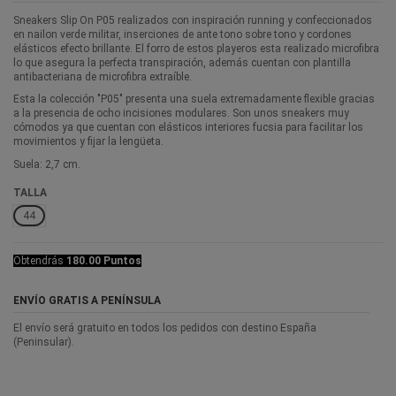
Sneakers Slip On P05 realizados con inspiración running y confeccionados
en nailon verde militar, inserciones de ante tono sobre tono y cordones
elásticos efecto brillante. El forro de estos playeros esta realizado microfibra
lo que asegura la perfecta transpiración, además cuentan con plantilla
antibacteriana de microfibra extraíble.
Esta la colección "P05" presenta una suela extremadamente flexible gracias
a la presencia de ocho incisiones modulares. Son unos sneakers muy
cómodos ya que cuentan con elásticos interiores fucsia para facilitar los
movimientos y fijar la lengüeta.
Suela: 2,7 cm.
TALLA
44
Obtendrás
180.00 Puntos
ENVÍO GRATIS A PENÍNSULA
El envío será gratuito en todos los pedidos con destino España
(Peninsular).