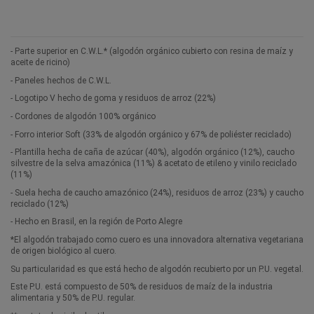
- Parte superior en C.W.L.* (algodón orgánico cubierto con resina de maíz y
aceite de ricino)
- Paneles hechos de C.W.L.
- Logotipo V hecho de goma y residuos de arroz (22%)
- Cordones de algodón 100% orgánico
- Forro interior Soft (33% de algodón orgánico y 67% de poliéster reciclado)
- Plantilla hecha de caña de azúcar (40%), algodón orgánico (12%), caucho
silvestre de la selva amazónica (11%) & acetato de etileno y vinilo reciclado
(11%)
- Suela hecha de caucho amazónico (24%), residuos de arroz (23%) y caucho
reciclado (12%)
- Hecho en Brasil, en la región de Porto Alegre
*El algodón trabajado como cuero es una innovadora alternativa vegetariana
de origen biológico al cuero.
Su particularidad es que está hecho de algodón recubierto por un P.U. vegetal.
Este P.U. está compuesto de 50% de residuos de maíz de la industria
alimentaria y 50% de P.U. regular.