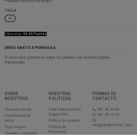
**acetato de vinilo de etileno
TALLA
45
Obtendrás
99.00 Puntos
ENVÍO GRATIS A PENÍNSULA
El envío será gratuito en todos los pedidos con destino España
(Peninsular).
SOBRE
NUESTRAS
FORMAS DE
NOSOTROS
POLÍTICAS
CONTACTO
Quienes somos
Club Fidelización El
987 40 34 08
Ropero1961
601 40 13 24
Condiciones de
venta
Política de cookies
info@elropero1961.com
Pago seguro
Política de
Privacidad
Tiendas y contacto