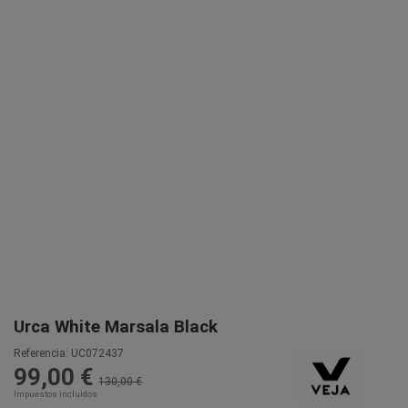
Urca White Marsala Black
Referencia:
UC072437
99,00 €
130,00 €
Impuestos incluidos