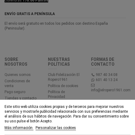
Obtendrás
170.00 Puntos
ENVÍO GRATIS A PENÍNSULA
El envío será gratuito en todos los pedidos con destino España
(Peninsular).
SOBRE
NUESTRAS
FORMAS DE
NOSOTROS
POLÍTICAS
CONTACTO
Quienes somos
Club Fidelización El
987 40 34 08
Ropero1961
601 40 13 24
Condiciones de
venta
Política de cookies
info@elropero1961.com
Pago seguro
Política de
Privacidad
Tiendas y contacto
Aviso legal
Este sitio web utiliza cookies propias y de terceros para mejorar nuestros
Accesibilidad
servicios y mostrarle publicidad relacionada con sus preferencias mediante
el análisis de sus hábitos de navegación. Para dar su consentimiento sobre
su uso pulse el botón Acepto.
© EL ROPERO 1961 - Todos los derechos reservados - Powered by
Más información
Personalizar las cookies
bytefactory
Añadir al carrito