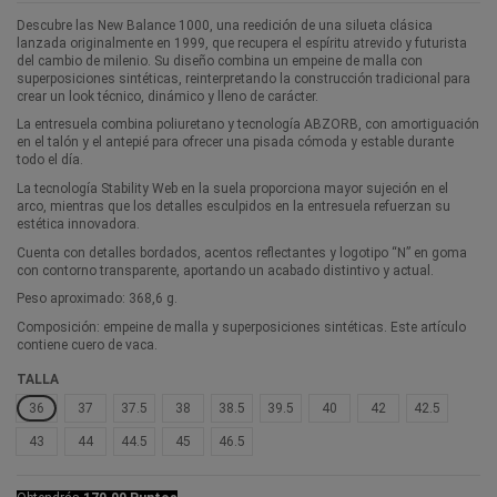
Descubre las New Balance 1000, una reedición de una silueta clásica
lanzada originalmente en 1999, que recupera el espíritu atrevido y futurista
del cambio de milenio. Su diseño combina un empeine de malla con
superposiciones sintéticas, reinterpretando la construcción tradicional para
crear un look técnico, dinámico y lleno de carácter.
La entresuela combina poliuretano y tecnología ABZORB, con amortiguación
en el talón y el antepié para ofrecer una pisada cómoda y estable durante
todo el día.
La tecnología Stability Web en la suela proporciona mayor sujeción en el
arco, mientras que los detalles esculpidos en la entresuela refuerzan su
estética innovadora.
Cuenta con detalles bordados, acentos reflectantes y logotipo “N” en goma
con contorno transparente, aportando un acabado distintivo y actual.
Peso aproximado: 368,6 g.
Composición: empeine de malla y superposiciones sintéticas. Este artículo
contiene cuero de vaca.
TALLA
36
37
37.5
38
38.5
39.5
40
42
42.5
43
44
44.5
45
46.5