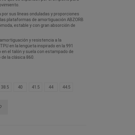
ovimiento.
 por sus líneas onduladas y proporciones
 las plataformas de amortiguación ABZORB
ómoda, estable y con gran absorción de
mortiguación y resistencia a la
TPU en la lengüeta inspirado en la 991
do en el talón y suela con estampado de
de la clásica 860.
38.5
40
41.5
44
44.5