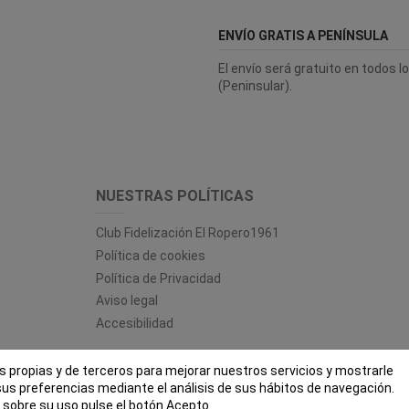
ENVÍO GRATIS A PENÍNSULA
El envío será gratuito en todos 
(Peninsular).
NUESTRAS POLÍTICAS
Club Fidelización El Ropero1961
Política de cookies
Política de Privacidad
Aviso legal
Accesibilidad
es propias y de terceros para mejorar nuestros servicios y mostrarle
 ROPERO 1961 - Todos los derechos reservados - Powered by
bytefac
sus preferencias mediante el análisis de sus hábitos de navegación.
sobre su uso pulse el botón Acepto.