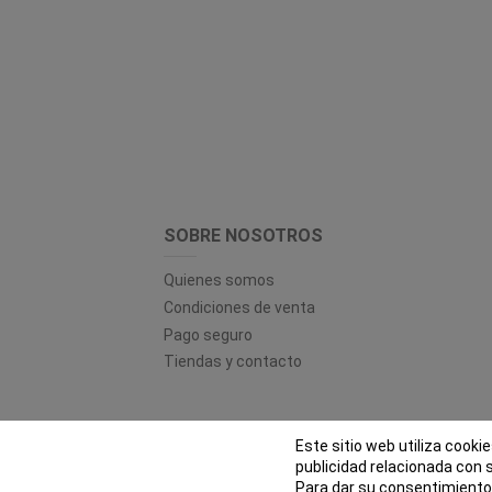
SOBRE NOSOTROS
Quienes somos
Condiciones de venta
Pago seguro
Tiendas y contacto
Este sitio web utiliza cooki
© EL
publicidad relacionada con 
Para dar su consentimiento 