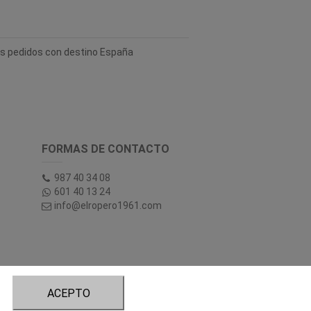
los pedidos con destino España
FORMAS DE CONTACTO
987 40 34 08
601 40 13 24
info@elropero1961.com
ACEPTO
tory