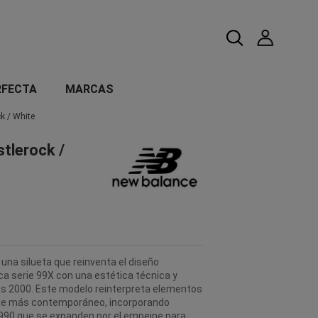
RFECTA
MARCAS
k / White
stlerock /
una silueta que reinventa el diseño
ica serie 99X con una estética técnica y
 los 2000. Este modelo reinterpreta elementos
que más contemporáneo, incorporando
a 990 que se expanden por el empeine para