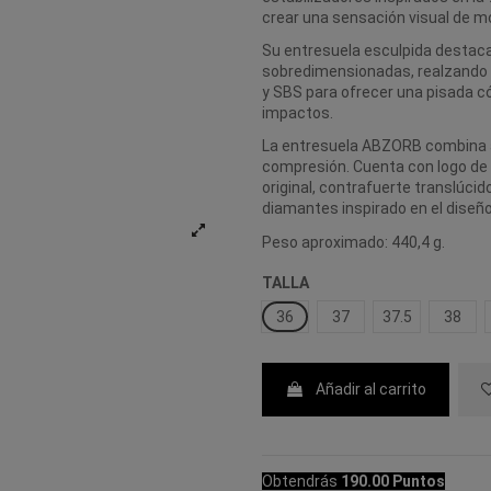
crear una sensación visual de m
Su entresuela esculpida destaca
sobredimensionadas, realzando
y SBS para ofrecer una pisada c
impactos.
La entresuela ABZORB combina a
compresión. Cuenta con logo de 
original, contrafuerte translúci
diamantes inspirado en el diseño 
Peso aproximado: 440,4 g.
TALLA
36
37
37.5
38
Añadir al carrito
Obtendrás
190.00 Puntos