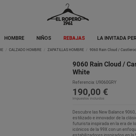
HOMBRE
NIÑOS
REBAJAS
LA INVITADA PE
RE
CALZADO HOMBRE
ZAPATILLAS HOMBRE
9060 Rain Cloud / Castleroc
9060 Rain Cloud / Ca
White
Referencia:
U9060GRY
190,00 €
Impuestos incluidos
Descubre las New Balance 9060, 
estilizado e innovador de la clás
futurista inspirada en la era de
icónicos de la 99X con un enfo
estabilizadores inspirados en l